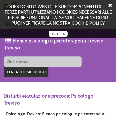
QUESTO SITO WEB O LE SUE COMPONENTI DI
TERZE PARTI UTILIZZANO I COOKIES NECESSARI ALLE
PROPRIE FUNZIONALITÀ. SE VUOI SAPERNE DI PIÙ
PUOI VERIFICARE LA NOSTRA
COOKIE POLICY
HOME
Veneto
Treviso
Treviso
ACCETTA
Elenco psicologi e psicoterapeuti Treviso
Treviso
Disturbi eiaculazione precoce: Psicologo
Treviso
Psicologo Treviso: Elenco psicologi e psicoterapeuti