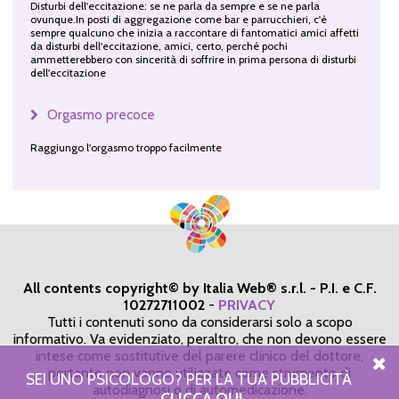
Disturbi dell'eccitazione: se ne parla da sempre e se ne parla
ovunque.In posti di aggregazione come bar e parrucchieri, c'è
sempre qualcuno che inizia a raccontare di fantomatici amici affetti
da disturbi dell'eccitazione, amici, certo, perché pochi
ammetterebbero con sincerità di soffrire in prima persona di disturbi
dell'eccitazione
Orgasmo precoce
Raggiungo l'orgasmo troppo facilmente
All contents copyright© by Italia Web® s.r.l. - P.I. e C.F.
10272711002
-
PRIVACY
Tutti i contenuti sono da considerarsi solo a scopo
informativo. Va evidenziato, peraltro, che non devono essere
intese come sostitutive del parere clinico del dottore,
pertanto non vanno utilizzate come strumento di
SEI UNO PSICOLOGO? PER LA TUA PUBBLICITÀ
autodiagnosi o di automedicazione.
CLICCA QUI