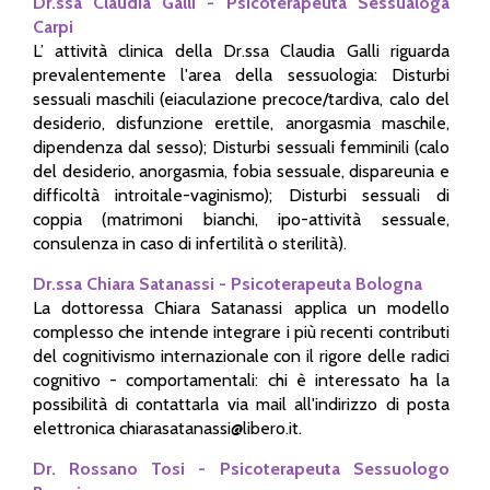
Dr.ssa Claudia Galli - Psicoterapeuta Sessualoga
Carpi
L’ attività clinica della Dr.ssa Claudia Galli riguarda
prevalentemente l'area della sessuologia: Disturbi
sessuali maschili (eiaculazione precoce/tardiva, calo del
desiderio, disfunzione erettile, anorgasmia maschile,
dipendenza dal sesso); Disturbi sessuali femminili (calo
del desiderio, anorgasmia, fobia sessuale, dispareunia e
difficoltà introitale-vaginismo); Disturbi sessuali di
coppia (matrimoni bianchi, ipo-attività sessuale,
consulenza in caso di infertilità o sterilità).
Dr.ssa Chiara Satanassi - Psicoterapeuta Bologna
La dottoressa Chiara Satanassi applica un modello
complesso che intende integrare i più recenti contributi
del cognitivismo internazionale con il rigore delle radici
cognitivo - comportamentali: chi è interessato ha la
possibilità di contattarla via mail all'indirizzo di posta
elettronica chiarasatanassi@libero.it.
Dr. Rossano Tosi - Psicoterapeuta Sessuologo