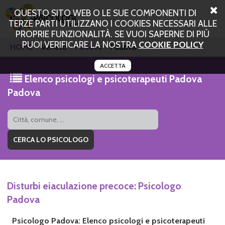
QUESTO SITO WEB O LE SUE COMPONENTI DI
TERZE PARTI UTILIZZANO I COOKIES NECESSARI ALLE
PROPRIE FUNZIONALITÀ. SE VUOI SAPERNE DI PIÙ
PUOI VERIFICARE LA NOSTRA
COOKIE POLICY
HOME
Veneto
Padova
Padova
ACCETTA
Elenco psicologi e psicoterapeuti Padova
Padova
Disturbi eiaculazione precoce: Psicologo
Padova
Psicologo Padova: Elenco psicologi e psicoterapeuti