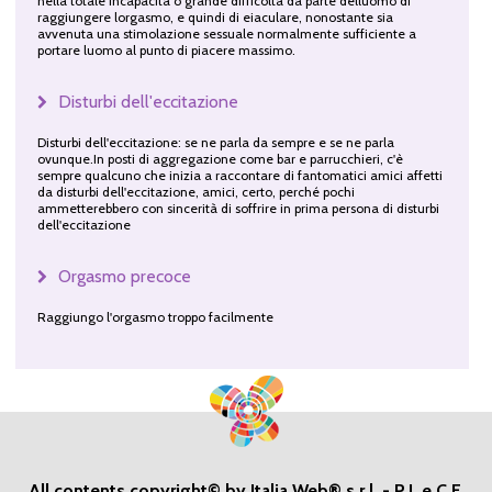
nella totale incapacità o grande difficoltà da parte delluomo di
raggiungere lorgasmo, e quindi di eiaculare, nonostante sia
avvenuta una stimolazione sessuale normalmente sufficiente a
portare luomo al punto di piacere massimo.
Disturbi dell'eccitazione
Disturbi dell'eccitazione: se ne parla da sempre e se ne parla
ovunque.In posti di aggregazione come bar e parrucchieri, c'è
sempre qualcuno che inizia a raccontare di fantomatici amici affetti
da disturbi dell'eccitazione, amici, certo, perché pochi
ammetterebbero con sincerità di soffrire in prima persona di disturbi
dell'eccitazione
Orgasmo precoce
Raggiungo l'orgasmo troppo facilmente
All contents copyright© by Italia Web® s.r.l. - P.I. e C.F.