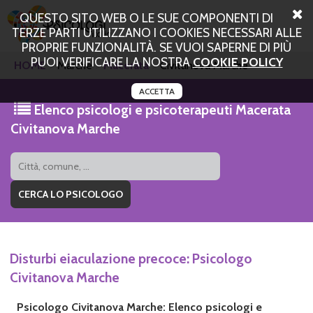
QUESTO SITO WEB O LE SUE COMPONENTI DI
TERZE PARTI UTILIZZANO I COOKIES NECESSARI ALLE
PROPRIE FUNZIONALITÀ. SE VUOI SAPERNE DI PIÙ
PUOI VERIFICARE LA NOSTRA
COOKIE POLICY
HOME
Marche
Macerata
Civitanova Marche
ACCETTA
Elenco psicologi e psicoterapeuti Macerata
Civitanova Marche
Disturbi eiaculazione precoce: Psicologo
Civitanova Marche
Psicologo Civitanova Marche: Elenco psicologi e