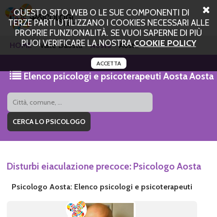
QUESTO SITO WEB O LE SUE COMPONENTI DI
TERZE PARTI UTILIZZANO I COOKIES NECESSARI ALLE
PROPRIE FUNZIONALITÀ. SE VUOI SAPERNE DI PIÙ
PUOI VERIFICARE LA NOSTRA
COOKIE POLICY
HOME
Valle Daosta
Aosta
Aosta
ACCETTA
Elenco psicologi e psicoterapeuti Aosta Aosta
Disturbi eiaculazione precoce: Psicologo Aosta
Psicologo Aosta: Elenco psicologi e psicoterapeuti