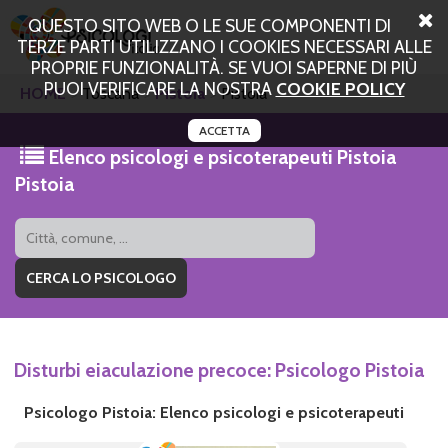
QUESTO SITO WEB O LE SUE COMPONENTI DI
TERZE PARTI UTILIZZANO I COOKIES NECESSARI ALLE
PROPRIE FUNZIONALITÀ. SE VUOI SAPERNE DI PIÙ
PUOI VERIFICARE LA NOSTRA
COOKIE POLICY
HOME
Toscana
Pistoia
Pistoia
ACCETTA
Elenco psicologi e psicoterapeuti Pistoia
Pistoia
Disturbi eiaculazione precoce: Psicologo Pistoia
Psicologo Pistoia: Elenco psicologi e psicoterapeuti