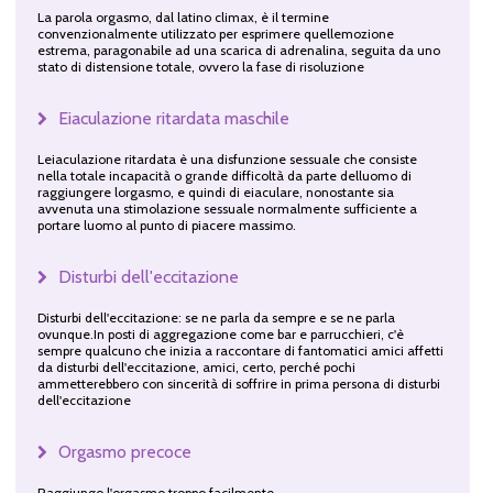
La parola orgasmo, dal latino climax, è il termine
convenzionalmente utilizzato per esprimere quellemozione
estrema, paragonabile ad una scarica di adrenalina, seguita da uno
stato di distensione totale, ovvero la fase di risoluzione
Eiaculazione ritardata maschile
Leiaculazione ritardata è una disfunzione sessuale che consiste
nella totale incapacità o grande difficoltà da parte delluomo di
raggiungere lorgasmo, e quindi di eiaculare, nonostante sia
avvenuta una stimolazione sessuale normalmente sufficiente a
portare luomo al punto di piacere massimo.
Disturbi dell'eccitazione
Disturbi dell'eccitazione: se ne parla da sempre e se ne parla
ovunque.In posti di aggregazione come bar e parrucchieri, c'è
sempre qualcuno che inizia a raccontare di fantomatici amici affetti
da disturbi dell'eccitazione, amici, certo, perché pochi
ammetterebbero con sincerità di soffrire in prima persona di disturbi
dell'eccitazione
Orgasmo precoce
Raggiungo l'orgasmo troppo facilmente