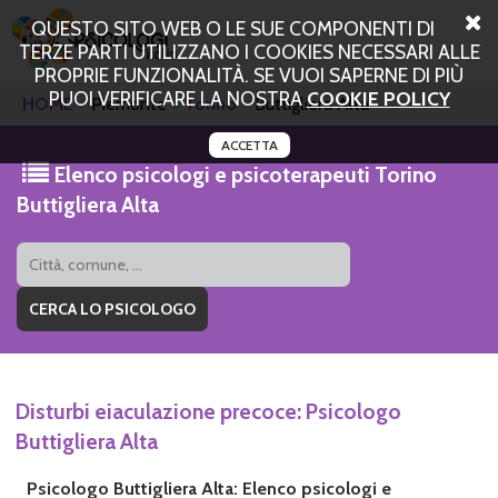
QUESTO SITO WEB O LE SUE COMPONENTI DI
TERZE PARTI UTILIZZANO I COOKIES NECESSARI ALLE
PROPRIE FUNZIONALITÀ. SE VUOI SAPERNE DI PIÙ
PUOI VERIFICARE LA NOSTRA
COOKIE POLICY
HOME
Piemonte
Torino
Buttigliera Alta
ACCETTA
Elenco psicologi e psicoterapeuti Torino
Buttigliera Alta
Disturbi eiaculazione precoce: Psicologo
Buttigliera Alta
Psicologo Buttigliera Alta: Elenco psicologi e