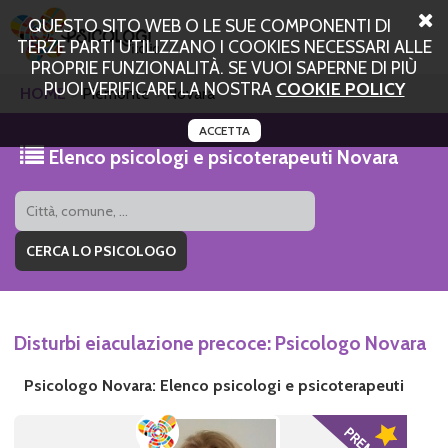
QUESTO SITO WEB O LE SUE COMPONENTI DI
TERZE PARTI UTILIZZANO I COOKIES NECESSARI ALLE
PROPRIE FUNZIONALITÀ. SE VUOI SAPERNE DI PIÙ
PUOI VERIFICARE LA NOSTRA
COOKIE POLICY
HOME
Piemonte
Novara
ACCETTA
Elenco psicologi e psicoterapeuti Novara
Disturbi eiaculazione precoce: Psicologo Novara
Psicologo Novara: Elenco psicologi e psicoterapeuti