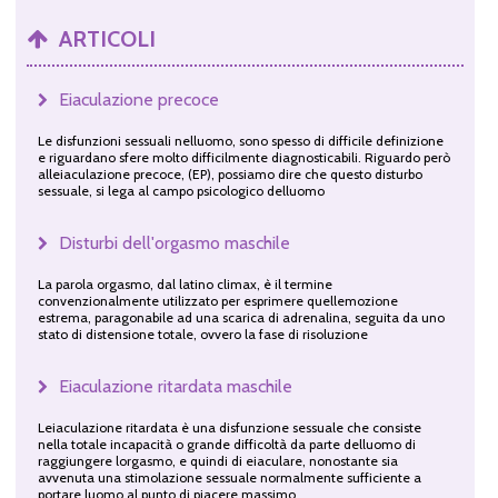
ARTICOLI
Eiaculazione precoce
Le disfunzioni sessuali nelluomo, sono spesso di difficile definizione
e riguardano sfere molto difficilmente diagnosticabili. Riguardo però
alleiaculazione precoce, (EP), possiamo dire che questo disturbo
sessuale, si lega al campo psicologico delluomo
Disturbi dell'orgasmo maschile
La parola orgasmo, dal latino climax, è il termine
convenzionalmente utilizzato per esprimere quellemozione
estrema, paragonabile ad una scarica di adrenalina, seguita da uno
stato di distensione totale, ovvero la fase di risoluzione
Eiaculazione ritardata maschile
Leiaculazione ritardata è una disfunzione sessuale che consiste
nella totale incapacità o grande difficoltà da parte delluomo di
raggiungere lorgasmo, e quindi di eiaculare, nonostante sia
avvenuta una stimolazione sessuale normalmente sufficiente a
portare luomo al punto di piacere massimo.