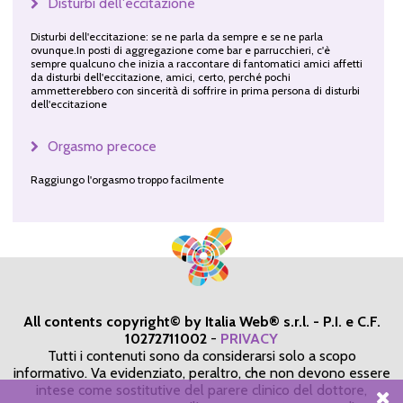
Disturbi dell'eccitazione
Disturbi dell'eccitazione: se ne parla da sempre e se ne parla
ovunque.In posti di aggregazione come bar e parrucchieri, c'è
sempre qualcuno che inizia a raccontare di fantomatici amici affetti
da disturbi dell'eccitazione, amici, certo, perché pochi
ammetterebbero con sincerità di soffrire in prima persona di disturbi
dell'eccitazione
Orgasmo precoce
Raggiungo l'orgasmo troppo facilmente
All contents copyright© by Italia Web® s.r.l. - P.I. e C.F.
10272711002
-
PRIVACY
Tutti i contenuti sono da considerarsi solo a scopo
informativo. Va evidenziato, peraltro, che non devono essere
intese come sostitutive del parere clinico del dottore,