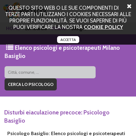
QUESTO SITO WEB O LE SUE COMPONENTI DI
TERZE PARTI UTILIZZANO I COOKIES NECESSARI ALLE
PROPRIE FUNZIONALITÀ. SE VUOI SAPERNE DI PIÙ
PUOI VERIFICARE LA NOSTRA
COOKIE POLICY
HOME
Lombardia
Milano
Basiglio
ACCETTA
Elenco psicologi e psicoterapeuti Milano
Basiglio
Disturbi eiaculazione precoce: Psicologo
Basiglio
Psicologo Basiglio: Elenco psicologi e psicoterapeuti