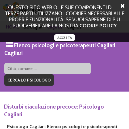
QUESTO SITO WEB O LE SUE COMPONENTI DI
TERZE PARTI UTILIZZANO I COOKIES NECESSARI ALLE
PROPRIE FUNZIONALITÀ. SE VUOI SAPERNE DI PIÙ
PUOI VERIFICARE LA NOSTRA
COOKIE POLICY
HOME
Sardegna
Cagliari
Cagliari
ACCETTA
Elenco psicologi e psicoterapeuti Cagliari
Cagliari
Disturbi eiaculazione precoce: Psicologo
Cagliari
Psicologo Cagliari: Elenco psicologi e psicoterapeuti