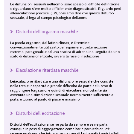
Le disfunzioni sessuali nelluomo, sono spesso di difficile definizione
e riguardano sfere molto difficilmente diagnosticabili. Riguardo però
alleiaculazione precoce, (EP), possiamo dire che questo disturbo
sessuale, si lega al campo psicologico delluomo
Disturbi dell'orgasmo maschile
La parola orgasmo, dal latino climax, è il termine
convenzionalmente utilizzato per esprimere quellemozione
estrema, paragonabile ad una scarica di adrenalina, seguita da uno
stato di distensione totale, ovvero la fase di risoluzione
Eiaculazione ritardata maschile
Leiaculazione ritardata è una disfunzione sessuale che consiste
nella totale incapacità o grande difficoltà da parte delluomo di
raggiungere lorgasmo, e quindi di eiaculare, nonostante sia
avvenuta una stimolazione sessuale normalmente sufficiente a
portare luomo al punto di piacere massimo.
Disturbi dell'eccitazione
Disturbi dell'eccitazione: se ne parla da sempre e se ne parla
ovunque.In posti di aggregazione come bar e parrucchieri, c'è
sempre qualcuno che inizia a raccontare di fantomatici amici affetti