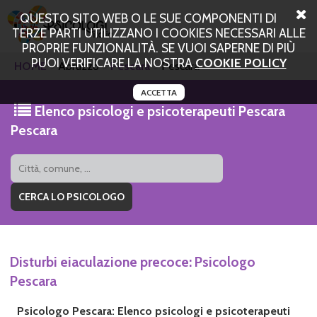
QUESTO SITO WEB O LE SUE COMPONENTI DI
TERZE PARTI UTILIZZANO I COOKIES NECESSARI ALLE
PROPRIE FUNZIONALITÀ. SE VUOI SAPERNE DI PIÙ
PUOI VERIFICARE LA NOSTRA
COOKIE POLICY
HOME
Abruzzo
Pescara
Pescara
ACCETTA
Elenco psicologi e psicoterapeuti Pescara
Pescara
Disturbi eiaculazione precoce: Psicologo
Pescara
Psicologo Pescara: Elenco psicologi e psicoterapeuti