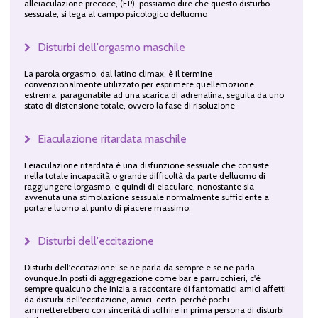
alleiaculazione precoce, (EP), possiamo dire che questo disturbo
sessuale, si lega al campo psicologico delluomo
Disturbi dell'orgasmo maschile
La parola orgasmo, dal latino climax, è il termine
convenzionalmente utilizzato per esprimere quellemozione
estrema, paragonabile ad una scarica di adrenalina, seguita da uno
stato di distensione totale, ovvero la fase di risoluzione
Eiaculazione ritardata maschile
Leiaculazione ritardata è una disfunzione sessuale che consiste
nella totale incapacità o grande difficoltà da parte delluomo di
raggiungere lorgasmo, e quindi di eiaculare, nonostante sia
avvenuta una stimolazione sessuale normalmente sufficiente a
portare luomo al punto di piacere massimo.
Disturbi dell'eccitazione
Disturbi dell'eccitazione: se ne parla da sempre e se ne parla
ovunque.In posti di aggregazione come bar e parrucchieri, c'è
sempre qualcuno che inizia a raccontare di fantomatici amici affetti
da disturbi dell'eccitazione, amici, certo, perché pochi
ammetterebbero con sincerità di soffrire in prima persona di disturbi