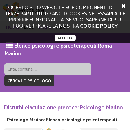
QUESTO SITO WEB O LE SUE COMPONENTI DI
TERZE PARTI UTILIZZANO I COOKIES NECESSARI ALLE
PROPRIE FUNZIONALITÀ. SE VUOI SAPERNE DI PIÙ
PUOI VERIFICARE LA NOSTRA
COOKIE POLICY
HOME
Lazio
Roma
Marino
ACCETTA
Elenco psicologi e psicoterapeuti Roma
Marino
Disturbi eiaculazione precoce: Psicologo Marino
Psicologo Marino: Elenco psicologi e psicoterapeuti