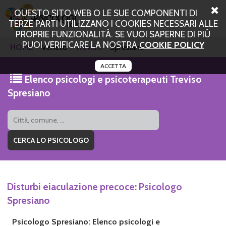
QUESTO SITO WEB O LE SUE COMPONENTI DI
TERZE PARTI UTILIZZANO I COOKIES NECESSARI ALLE
PROPRIE FUNZIONALITÀ. SE VUOI SAPERNE DI PIÙ
PUOI VERIFICARE LA NOSTRA
COOKIE POLICY
HOME
Veneto
Treviso
Spresiano
ACCETTA
Elenco psicologi e psicoterapeuti Treviso
Spresiano
Disturbi eiaculazione precoce: Psicologo
Spresiano
Psicologo Spresiano: Elenco psicologi e