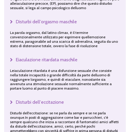
alleiaculazione precoce, (EP), possiamo dire che questo disturbo
sessuale, si lega al campo psicologico delluomo
Disturbi dell'orgasmo maschile
La parola orgasmo, dal latino climax, è il termine
convenzionalmente utilizzato per esprimere quellemozione
estrema, paragonabile ad una scarica di adrenalina, seguita da uno
stato di distensione totale, ovvero la fase di risoluzione
Eiaculazione ritardata maschile
Leiaculazione ritardata è una disfunzione sessuale che consiste
nella totale incapacità o grande difficoltà da parte delluomo di
raggiungere lorgasmo, e quindi di eiaculare, nonostante sia
avvenuta una stimolazione sessuale normalmente sufficiente a
portare luomo al punto di piacere massimo.
Disturbi dell'eccitazione
Disturbi dell'eccitazione: se ne parla da sempre e se ne parla
ovunque.In posti di aggregazione come bar e parrucchieri, c'è
sempre qualcuno che inizia a raccontare di fantomatici amici affetti
da disturbi dell'eccitazione, amici, certo, perché pochi
ammetterebbero con sincerità di soffrire in prima persona di disturbi