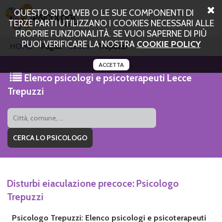
QUESTO SITO WEB O LE SUE COMPONENTI DI
TERZE PARTI UTILIZZANO I COOKIES NECESSARI ALLE
PROPRIE FUNZIONALITÀ. SE VUOI SAPERNE DI PIÙ
PUOI VERIFICARE LA NOSTRA
COOKIE POLICY
HOME
Puglia
Lecce
Trepuzzi
ACCETTA
Elenco psicologi e psicoterapeuti Lecce
Trepuzzi
Disturbi eiaculazione precoce: Psicologo
Trepuzzi
Psicologo Trepuzzi: Elenco psicologi e psicoterapeuti