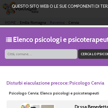
QUESTO SITO WEB O LE SUE COMPONENTI DI TERZE
HOME
Emilia Romagna
Ravenna
Cervia
Elenco psicologi e psicoterapeu
Disturbi eiaculazione precoce: Psicologo Cervia
Psicologo Cervia: Elenco psicologi e psicoterapeuti
Dr.ssa Benedett