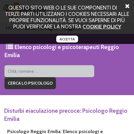
QUESTO SITO WEB O LE SUE COMPONENTI DI
TERZE PARTI UTILIZZANO I COOKIES NECESSARI ALLE
PROPRIE FUNZIONALITÀ. SE VUOI SAPERNE DI PIÙ
PUOI VERIFICARE LA NOSTRA
COOKIE POLICY
HOME
Emilia Romagna
Reggio Emilia
ACCETTA
Elenco psicologi e psicoterapeuti Reggio
Emilia
Disturbi eiaculazione precoce: Psicologo Reggio
Emilia
Psicologo Reggio Emilia: Elenco psicologi e