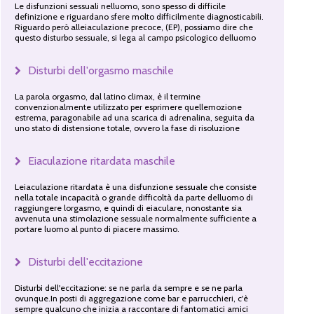
Le disfunzioni sessuali nelluomo, sono spesso di difficile
definizione e riguardano sfere molto difficilmente diagnosticabili.
Riguardo però alleiaculazione precoce, (EP), possiamo dire che
questo disturbo sessuale, si lega al campo psicologico delluomo
Disturbi dell'orgasmo maschile
La parola orgasmo, dal latino climax, è il termine
convenzionalmente utilizzato per esprimere quellemozione
estrema, paragonabile ad una scarica di adrenalina, seguita da
uno stato di distensione totale, ovvero la fase di risoluzione
Eiaculazione ritardata maschile
Leiaculazione ritardata è una disfunzione sessuale che consiste
nella totale incapacità o grande difficoltà da parte delluomo di
raggiungere lorgasmo, e quindi di eiaculare, nonostante sia
avvenuta una stimolazione sessuale normalmente sufficiente a
portare luomo al punto di piacere massimo.
Disturbi dell'eccitazione
Disturbi dell'eccitazione: se ne parla da sempre e se ne parla
ovunque.In posti di aggregazione come bar e parrucchieri, c'è
sempre qualcuno che inizia a raccontare di fantomatici amici