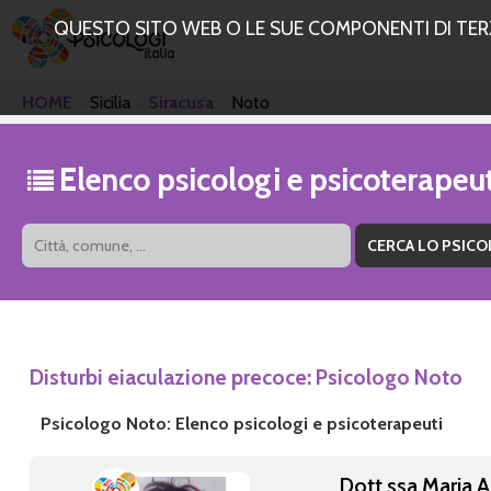
QUESTO SITO WEB O LE SUE COMPONENTI DI TERZE
HOME
Sicilia
Siracusa
Noto
Elenco psicologi e psicoterapeu
Disturbi eiaculazione precoce: Psicologo Noto
Psicologo Noto: Elenco psicologi e psicoterapeuti
Dott.ssa Maria A