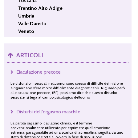
Toscana
Trentino Alto Adige
Umbria
Valle Daosta
Veneto
ARTICOLI
Eiaculazione precoce
Le disfunzioni sessuali nelluomo, sono spesso di difficile definizione
e riguardano sfere molto difficilmente diagnosticabili. Riguardo però
alleiaculazione precoce, (EP), possiamo dire che questo disturbo
sessuale, si lega al campo psicologico delluomo
Disturbi dell'orgasmo maschile
La parola orgasmo, dal latino climax, è il termine
convenzionalmente utilizzato per esprimere quellemozione
estrema, paragonabile ad una scarica di adrenalina, seguita da uno
stato di distensione totale, ovvero la fase di risoluzione