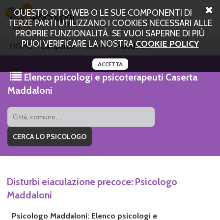
QUESTO SITO WEB O LE SUE COMPONENTI DI
TERZE PARTI UTILIZZANO I COOKIES NECESSARI ALLE
PROPRIE FUNZIONALITÀ. SE VUOI SAPERNE DI PIÙ
PUOI VERIFICARE LA NOSTRA
COOKIE POLICY
HOME
Campania
Caserta
Maddaloni
ACCETTA
Elenco psicologi e psicoterapeuti Caserta
Maddaloni
Disturbi eiaculazione precoce: Psicologo
Maddaloni
Psicologo Maddaloni: Elenco psicologi e