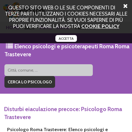
QUESTO SITO WEB O LE SUE COMPONENTI DI
TERZE PARTI UTILIZZANO I COOKIES NECESSARI ALLE
PROPRIE FUNZIONALITÀ. SE VUOI SAPERNE DI PIÙ
PUOI VERIFICARE LA NOSTRA
COOKIE POLICY
HOME
Lazio
Roma
Roma
Trastevere
ACCETTA
Elenco psicologi e psicoterapeuti Roma Roma
Trastevere
Disturbi eiaculazione precoce: Psicologo Roma
Trastevere
Psicologo Roma Trastevere: Elenco psicologi e