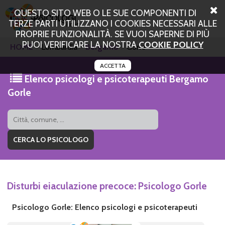
QUESTO SITO WEB O LE SUE COMPONENTI DI
TERZE PARTI UTILIZZANO I COOKIES NECESSARI ALLE
PROPRIE FUNZIONALITÀ. SE VUOI SAPERNE DI PIÙ
PUOI VERIFICARE LA NOSTRA
COOKIE POLICY
HOME
Lombardia
Bergamo
Gorle
ACCETTA
Elenco psicologi e psicoterapeuti Bergamo
Gorle
Disturbi eiaculazione precoce: Psicologo Gorle
Psicologo Gorle: Elenco psicologi e psicoterapeuti