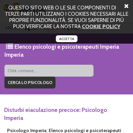
QUESTO SITO WEB O LE SUE COMPONENTI DI
TERZE PARTI UTILIZZANO I COOKIES NECESSARI ALLE
PROPRIE FUNZIONALITÀ. SE VUOI SAPERNE DI PIÙ
PUOI VERIFICARE LA NOSTRA
COOKIE POLICY
HOME
Liguria
Imperia
Imperia
ACCETTA
Elenco psicologi e psicoterapeuti Imperia
Imperia
Disturbi eiaculazione precoce: Psicologo
Imperia
Psicologo Imperia: Elenco psicologi e psicoterapeuti