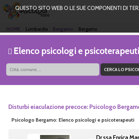
QUESTO SITO WEB O LE SUE COMPONENTI DI TERZE
HOME
Lombardia
Bergamo
Bergamo
Elenco psicologi e psicoterape
Disturbi eiaculazione precoce: Psicologo Bergam
Psicologo Bergamo: Elenco psicologi e psicoterapeuti
Dr.ssa Enrica Ma