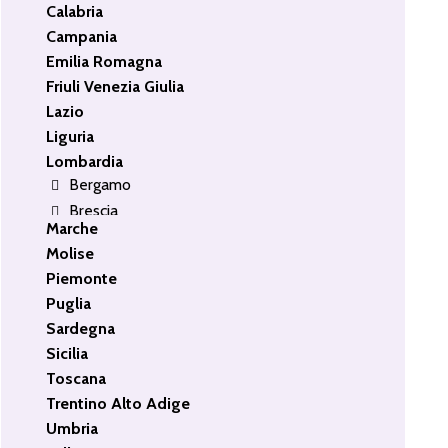
Calabria
Campania
Emilia Romagna
Friuli Venezia Giulia
Lazio
Liguria
Lombardia
Bergamo
Bergamo e Provincia
Brescia
Como
Bergamo
Cremona
Albino
Lecco
Alzano Lombardo
Lodi
Brembate Di Sopra
Mantova
Capriate San Gervasio
Milano
Monza Brianza
Gorle
Pavia
Mozzo
Sondrio