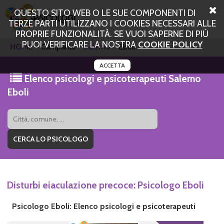
QUESTO SITO WEB O LE SUE COMPONENTI DI
TERZE PARTI UTILIZZANO I COOKIES NECESSARI ALLE
PROPRIE FUNZIONALITÀ. SE VUOI SAPERNE DI PIÙ
PUOI VERIFICARE LA NOSTRA
COOKIE POLICY
HOME
Campania
Salerno
Eboli
ACCETTA
Elenco psicologi e psicoterapeuti Salerno
Eboli
Disturbi eiaculazione precoce: Psicologo Eboli
Psicologo Eboli: Elenco psicologi e psicoterapeuti