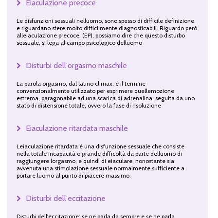
Eiaculazione precoce
Le disfunzioni sessuali nelluomo, sono spesso di difficile definizione
e riguardano sfere molto difficilmente diagnosticabili. Riguardo però
alleiaculazione precoce, (EP), possiamo dire che questo disturbo
sessuale, si lega al campo psicologico delluomo
Disturbi dell'orgasmo maschile
La parola orgasmo, dal latino climax, è il termine
convenzionalmente utilizzato per esprimere quellemozione
estrema, paragonabile ad una scarica di adrenalina, seguita da uno
stato di distensione totale, ovvero la fase di risoluzione
Eiaculazione ritardata maschile
Leiaculazione ritardata è una disfunzione sessuale che consiste
nella totale incapacità o grande difficoltà da parte delluomo di
raggiungere lorgasmo, e quindi di eiaculare, nonostante sia
avvenuta una stimolazione sessuale normalmente sufficiente a
portare luomo al punto di piacere massimo.
Disturbi dell'eccitazione
Disturbi dell'eccitazione: se ne parla da sempre e se ne parla