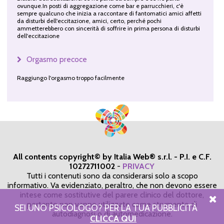
ovunque.In posti di aggregazione come bar e parrucchieri, c'è
sempre qualcuno che inizia a raccontare di fantomatici amici affetti
da disturbi dell'eccitazione, amici, certo, perché pochi
ammetterebbero con sincerità di soffrire in prima persona di disturbi
dell'eccitazione
Orgasmo precoce
Raggiungo l'orgasmo troppo facilmente
All contents copyright© by Italia Web® s.r.l. - P.I. e C.F.
10272711002
-
PRIVACY
Tutti i contenuti sono da considerarsi solo a scopo
informativo. Va evidenziato, peraltro, che non devono essere
intese come sostitutive del parere clinico del dottore,
pertanto non vanno utilizzate come strumento di
SEI UNO PSICOLOGO? PER LA TUA PUBBLICITÀ
autodiagnosi o di automedicazione.
CLICCA QUI