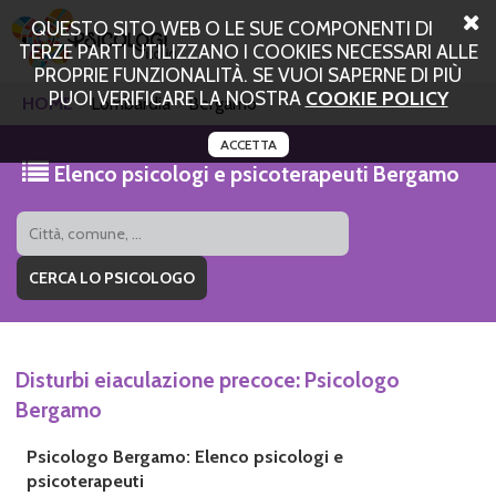
QUESTO SITO WEB O LE SUE COMPONENTI DI
TERZE PARTI UTILIZZANO I COOKIES NECESSARI ALLE
PROPRIE FUNZIONALITÀ. SE VUOI SAPERNE DI PIÙ
PUOI VERIFICARE LA NOSTRA
COOKIE POLICY
HOME
Lombardia
Bergamo
ACCETTA
Elenco psicologi e psicoterapeuti Bergamo
Disturbi eiaculazione precoce: Psicologo
Bergamo
Psicologo Bergamo: Elenco psicologi e
psicoterapeuti