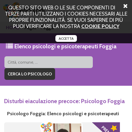
QUESTO SITO WEB O LE SUE COMPONENTI DI
TERZE PARTI UTILIZZANO I COOKIES NECESSARI ALLE
PROPRIE FUNZIONALITÀ. SE VUOI SAPERNE DI PIÙ
PUOI VERIFICARE LA NOSTRA
COOKIE POLICY
HOME
Puglia
Foggia
ACCETTA
Elenco psicologi e psicoterapeuti Foggia
Disturbi eiaculazione precoce: Psicologo Foggia
Psicologo Foggia: Elenco psicologi e psicoterapeuti