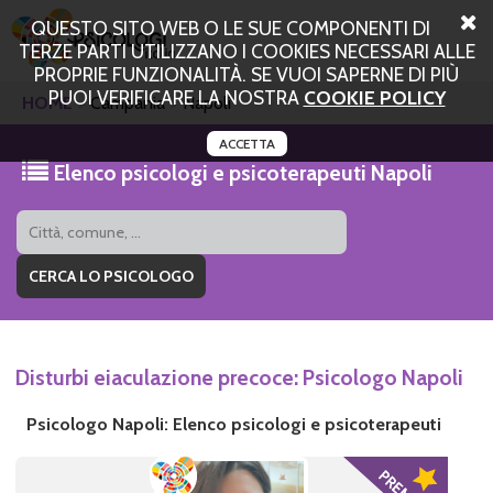
QUESTO SITO WEB O LE SUE COMPONENTI DI
TERZE PARTI UTILIZZANO I COOKIES NECESSARI ALLE
PROPRIE FUNZIONALITÀ. SE VUOI SAPERNE DI PIÙ
PUOI VERIFICARE LA NOSTRA
COOKIE POLICY
HOME
Campania
Napoli
ACCETTA
Elenco psicologi e psicoterapeuti Napoli
Disturbi eiaculazione precoce: Psicologo Napoli
Psicologo Napoli: Elenco psicologi e psicoterapeuti