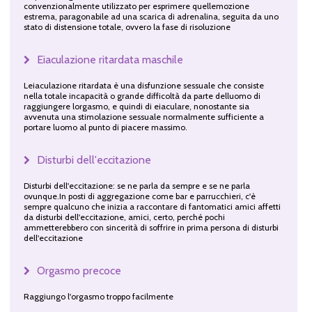
convenzionalmente utilizzato per esprimere quellemozione
estrema, paragonabile ad una scarica di adrenalina, seguita da uno
stato di distensione totale, ovvero la fase di risoluzione
Eiaculazione ritardata maschile
Leiaculazione ritardata è una disfunzione sessuale che consiste
nella totale incapacità o grande difficoltà da parte delluomo di
raggiungere lorgasmo, e quindi di eiaculare, nonostante sia
avvenuta una stimolazione sessuale normalmente sufficiente a
portare luomo al punto di piacere massimo.
Disturbi dell'eccitazione
Disturbi dell'eccitazione: se ne parla da sempre e se ne parla
ovunque.In posti di aggregazione come bar e parrucchieri, c'è
sempre qualcuno che inizia a raccontare di fantomatici amici affetti
da disturbi dell'eccitazione, amici, certo, perché pochi
ammetterebbero con sincerità di soffrire in prima persona di disturbi
dell'eccitazione
Orgasmo precoce
Raggiungo l'orgasmo troppo facilmente