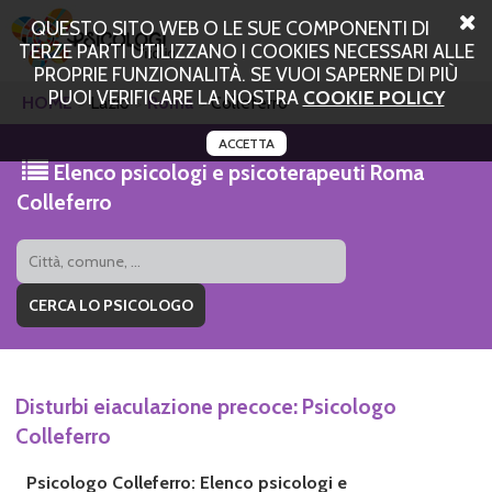
QUESTO SITO WEB O LE SUE COMPONENTI DI
TERZE PARTI UTILIZZANO I COOKIES NECESSARI ALLE
PROPRIE FUNZIONALITÀ. SE VUOI SAPERNE DI PIÙ
PUOI VERIFICARE LA NOSTRA
COOKIE POLICY
HOME
Lazio
Roma
Colleferro
ACCETTA
Elenco psicologi e psicoterapeuti Roma
Colleferro
Disturbi eiaculazione precoce: Psicologo
Colleferro
Psicologo Colleferro: Elenco psicologi e