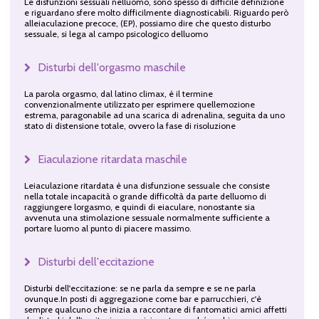
Le disfunzioni sessuali nelluomo, sono spesso di difficile definizione
e riguardano sfere molto difficilmente diagnosticabili. Riguardo però
alleiaculazione precoce, (EP), possiamo dire che questo disturbo
sessuale, si lega al campo psicologico delluomo
Disturbi dell'orgasmo maschile
La parola orgasmo, dal latino climax, è il termine
convenzionalmente utilizzato per esprimere quellemozione
estrema, paragonabile ad una scarica di adrenalina, seguita da uno
stato di distensione totale, ovvero la fase di risoluzione
Eiaculazione ritardata maschile
Leiaculazione ritardata è una disfunzione sessuale che consiste
nella totale incapacità o grande difficoltà da parte delluomo di
raggiungere lorgasmo, e quindi di eiaculare, nonostante sia
avvenuta una stimolazione sessuale normalmente sufficiente a
portare luomo al punto di piacere massimo.
Disturbi dell'eccitazione
Disturbi dell'eccitazione: se ne parla da sempre e se ne parla
ovunque.In posti di aggregazione come bar e parrucchieri, c'è
sempre qualcuno che inizia a raccontare di fantomatici amici affetti