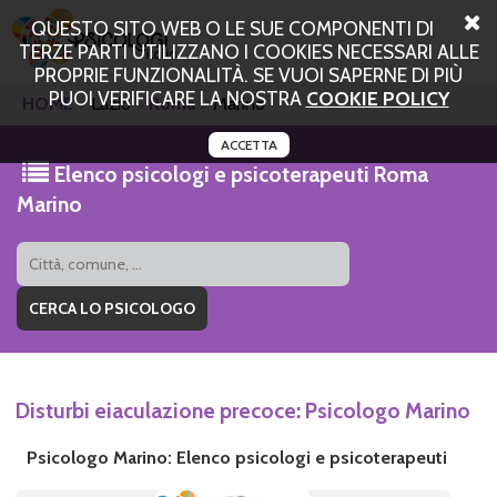
QUESTO SITO WEB O LE SUE COMPONENTI DI
TERZE PARTI UTILIZZANO I COOKIES NECESSARI ALLE
PROPRIE FUNZIONALITÀ. SE VUOI SAPERNE DI PIÙ
PUOI VERIFICARE LA NOSTRA
COOKIE POLICY
HOME
Lazio
Roma
Marino
ACCETTA
Elenco psicologi e psicoterapeuti Roma
Marino
Disturbi eiaculazione precoce: Psicologo Marino
Psicologo Marino: Elenco psicologi e psicoterapeuti