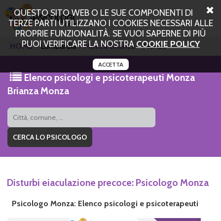
QUESTO SITO WEB O LE SUE COMPONENTI DI
TERZE PARTI UTILIZZANO I COOKIES NECESSARI ALLE
PROPRIE FUNZIONALITÀ. SE VUOI SAPERNE DI PIÙ
PUOI VERIFICARE LA NOSTRA
COOKIE POLICY
HOME
Lombardia
Monza Brianza
Monza
ACCETTA
Elenco psicologi e psicoterapeuti Monza
Brianza Monza
Disturbi eiaculazione precoce: Psicologo Monza
Psicologo Monza: Elenco psicologi e psicoterapeuti