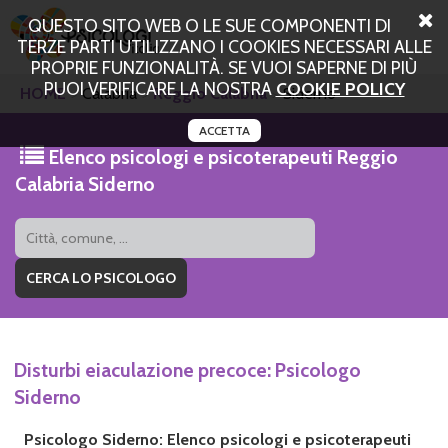
QUESTO SITO WEB O LE SUE COMPONENTI DI
TERZE PARTI UTILIZZANO I COOKIES NECESSARI ALLE
PROPRIE FUNZIONALITÀ. SE VUOI SAPERNE DI PIÙ
PUOI VERIFICARE LA NOSTRA
COOKIE POLICY
HOME
Calabria
Reggio Calabria
Siderno
ACCETTA
Elenco psicologi e psicoterapeuti Reggio
Calabria Siderno
Disturbi eiaculazione precoce: Psicologo
Siderno
Psicologo Siderno: Elenco psicologi e psicoterapeuti